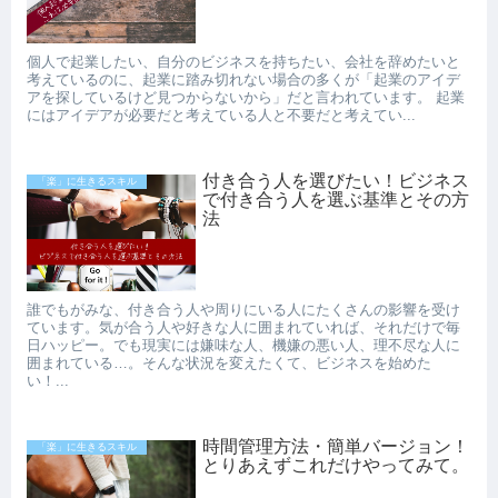
個人で起業したい、自分のビジネスを持ちたい、会社を辞めたいと
考えているのに、起業に踏み切れない場合の多くが「起業のアイデ
アを探しているけど見つからないから」だと言われています。 起業
にはアイデアが必要だと考えている人と不要だと考えてい...
付き合う人を選びたい！ビジネス
「楽」に生きるスキル
で付き合う人を選ぶ基準とその方
法
誰でもがみな、付き合う人や周りにいる人にたくさんの影響を受け
ています。気が合う人や好きな人に囲まれていれば、それだけで毎
日ハッピー。でも現実には嫌味な人、機嫌の悪い人、理不尽な人に
囲まれている…。そんな状況を変えたくて、ビジネスを始めた
い！...
時間管理方法・簡単バージョン！
「楽」に生きるスキル
とりあえずこれだけやってみて。