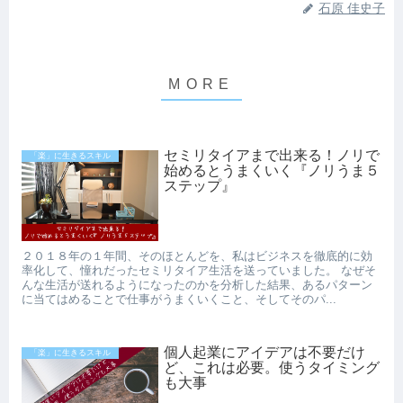
石原 佳史子
セミリタイアまで出来る！ノリで
「楽」に生きるスキル
始めるとうまくいく『ノリうま５
ステップ』
２０１８年の１年間、そのほとんどを、私はビジネスを徹底的に効
率化して、憧れだったセミリタイア生活を送っていました。 なぜそ
んな生活が送れるようになったのかを分析した結果、あるパターン
に当てはめることで仕事がうまくいくこと、そしてそのパ...
個人起業にアイデアは不要だけ
「楽」に生きるスキル
ど、これは必要。使うタイミング
も大事