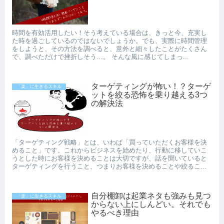
時間を有効活用したい！そう考えている場合は、きっと今、充実し
た時を過ごしているのではないでしょうか。でも、実際に時間管理
をしようと、その方法を調べると、意外と細々したことがたくさん
で、調べただけで挫折しそう…。 そんな風に感じてしまっ...
ターゲティングが怖い！？ターゲ
「楽」に生きるスキル
ットを絞る恐怖を乗り越える3つ
の解決法
「ターゲティング戦略」とは、いわば「買っていただくお客様を決
めること」です。これからビジネスを始めたり、行動に移していこ
うとした時にお客様を決めることは大切ですが、話を聞いていると
ターゲティングを行うこと、つまりお客様を決めることや絞るこ...
自分棚卸は起業ネタも強みも見つ
「楽」に生きるスキル
からない上にしんどい。それでも
やるべき理由