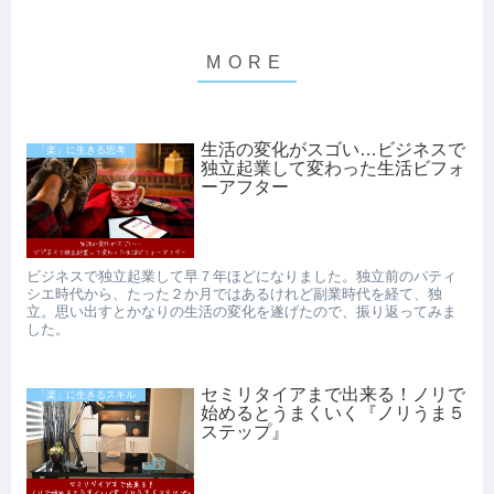
生活の変化がスゴい…ビジネスで
「楽」に生きる思考
独立起業して変わった生活ビフォ
ーアフター
ビジネスで独立起業して早７年ほどになりました。独立前のパティ
シエ時代から、たった２か月ではあるけれど副業時代を経て、独
立。思い出すとかなりの生活の変化を遂げたので、振り返ってみま
した。
セミリタイアまで出来る！ノリで
「楽」に生きるスキル
始めるとうまくいく『ノリうま５
ステップ』