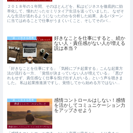
２０１８年の１年間、そのほとんどを、私はビジネスを徹底的に効
率化して、憧れだったセミリタイア生活を送っていました。 なぜそ
んな生活が送れるようになったのかを分析した結果、あるパターン
に当てはめることで仕事がうまくいくこと、そしてそのパ...
好きなことを仕事にすると、続か
「楽」に生きる思考
ない人・責任感がない人が増える
説は本当？
「好きなことを仕事にする」「気軽にプチ起業する」こんな起業方
法が流行る一方、「覚悟が決まっていない人が増えている」「悪び
れもせず、責任感なく仕事を投げ出す人がいる」という声を聴きま
した。 私は起業推進派ですし、覚悟してから始める方ではない...
感情コントロールはしない！感情
「楽」に生きる思考
を活かしてコミュニケーション力
をアップさせよう