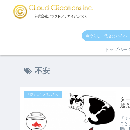
自分らしく働きたい方へ
トップペー
不安
「楽」に生きるスキル
タ
越え
「タ
こと
時に